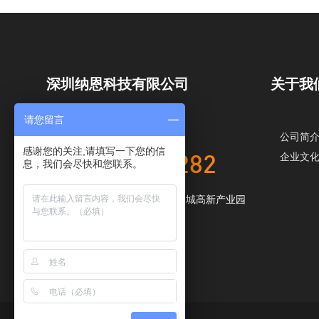
深圳纳恩科技有限公司
关于我
请您留言
全国服务热线
公司简
感谢您的关注,请填写一下您的信
企业文
173-2233-3282
息，我们会尽快和您联系。
地址：广东省深圳市光明区华明城高新产业园
A栋5楼