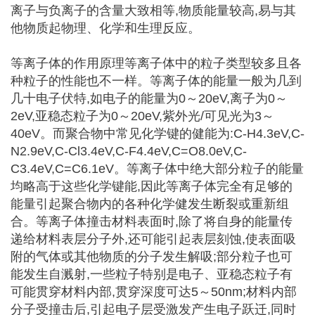
离子与负离子的含量大致相等,物质能量较高,易与其
他物质起物理、化学和生理反应。
等离子体的作用原理等离子体中的粒子类型较多且各
种粒子的性能也不一样。等离子体的能量一般为几到
几十电子伏特,如电子的能量为0～20eV,离子为0～
2eV,亚稳态粒子为0～20eV,紫外光/可见光为3～
40eV。而聚合物中常见化学键的健能为:C-H4.3eV,C-
N2.9eV,C-Cl3.4eV,C-F4.4eV,C=O8.0eV,C-
C3.4eV,C=C6.1eV。等离子体中绝大部分粒子的能量
均略高于这些化学键能,因此等离子体完全有足够的
能量引起聚合物内的各种化学健发生断裂或重新组
合。等离子体撞击材料表面时,除了将自身的能量传
递给材料表层分子外,还可能引起表层刻蚀,使表面吸
附的气体或其他物质的分子发生解吸;部分粒子也可
能发生自溅射,一些粒子特别是电子、亚稳态粒子有
可能贯穿材料内部,贯穿深度可达5～50nm;材料内部
分子受撞击后,引起电子层受激发产生电子跃迁,同时