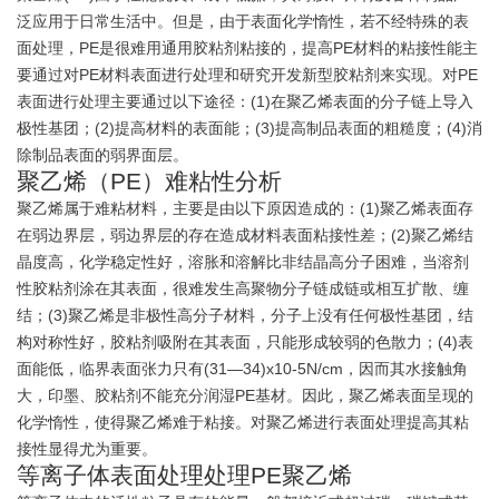
泛应用于日常生活中。但是，由于表面化学惰性，若不经特殊的表
面处理，PE是很难用通用胶粘剂粘接的，提高PE材料的粘接性能主
要通过对PE材料表面进行处理和研究开发新型胶粘剂来实现。对PE
表面进行处理主要通过以下途径：(1)在聚乙烯表面的分子链上导入
极性基团；(2)提高材料的表面能；(3)提高制品表面的粗糙度；(4)消
除制品表面的弱界面层。
聚乙烯（PE）难粘性分析
聚乙烯属于难粘材料，主要是由以下原因造成的：(1)聚乙烯表面存
在弱边界层，弱边界层的存在造成材料表面粘接性差；(2)聚乙烯结
晶度高，化学稳定性好，溶胀和溶解比非结晶高分子困难，当溶剂
性胶粘剂涂在其表面，很难发生高聚物分子链成链或相互扩散、缠
结；(3)聚乙烯是非极性高分子材料，分子上没有任何极性基团，结
构对称性好，胶粘剂吸附在其表面，只能形成较弱的色散力；(4)表
面能低，临界表面张力只有(31—34)x10-5N/cm，因而其水接触角
大，印墨、胶粘剂不能充分润湿PE基材。因此，聚乙烯表面呈现的
化学惰性，使得聚乙烯难于粘接。对聚乙烯进行表面处理提高其粘
接性显得尤为重要。
等离子体表面处理处理PE聚乙烯