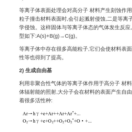
等离子体表面处理会对高分子 材料产生刻蚀作用
粒子撞击材料表面时,会引起溅射侵蚀,二是等离
学侵蚀。这样固体与等离子体态的气体发生反应
型如下:A(s)+B(g)→C(g)。
等离子体中存在很多高能粒子,它们会使材料表面
性等也得到了提高。
2) 生成自由基
利用非聚合性气体的等离子体作用于高分子 材料
体辐射能的照射,大分子会在材料的表面产生自
着很多活性种: