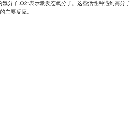
态的氩分子,O2*表示激发态氧分子。这些活性种遇到高分子
生的主要反应。