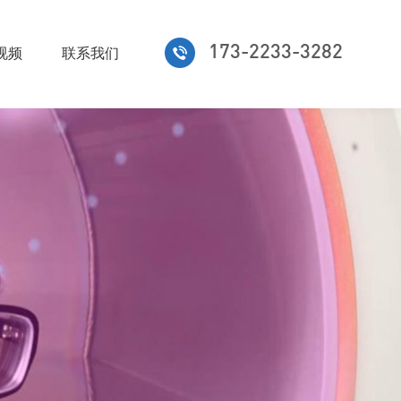
173-2233-3282
视频
联系我们