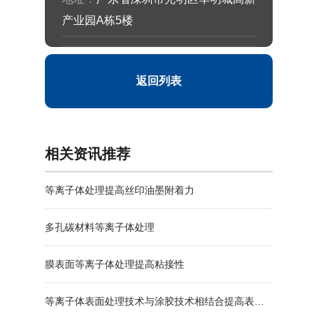
产业园A栋5楼
返回列表
相关资讯推荐
等离子体处理提高丝印油墨附着力
多孔碳材料等离子体处理
膜表面等离子体处理提高粘接性
等离子体表面处理技术与涂胶技术相结合提高表面