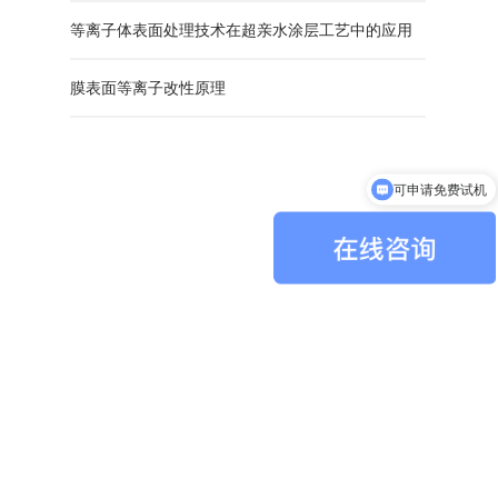
粘接力
等离子体表面处理技术在超亲水涂层工艺中的应用
膜表面等离子改性原理
可申请免费试机