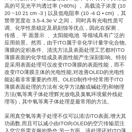
高的可见光平均透过率 (>80%) ， 高载流子浓度 (10
20 ~10 21 cm -3 ) 以及低电阻率 (10 -4 Ω • cm) ，其
禁带宽度在 3.5-4.3e V 之间， 同时具有光电性质可
调、化学性质稳定及易刻蚀等优点，因此在探测 、
传感 、平 面显示 、太阳能电池 等领域具有广泛的
应用前景。然而，由于ITO属于非化学计量学化合物,
薄膜的淀积条件、清洗方法及表面处理工艺都对ITO
薄膜表面的化学组成及表面性能产生深刻影响。特别
是采用表面处理可仅改变ITO薄膜的表面性能，而不
改变ITO薄膜主体的光电性能,对改善OLED的光电性
能起着非常重要的作用。OLED制作中经常用于ITO
薄膜表面处理的方法有:化学方法酸或碱处理)和物理
方法(氧等离子体处理辉光放电及臭氧环境紫外线处
理等)，其中氧等离子体处理是最常用的方法。
采用真空氧等离子处理不仅可以清洁ITO表面,增大其
功函数,而且可以减小由ITO向OLED的空穴传输层注
入空穴所需克服的势垒;另一方面，该处理还对ITO薄