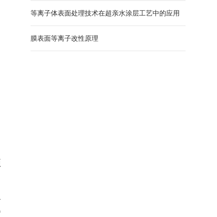
粘接力
等离子体表面处理技术在超亲水涂层工艺中的应用
膜表面等离子改性原理
须
料
得