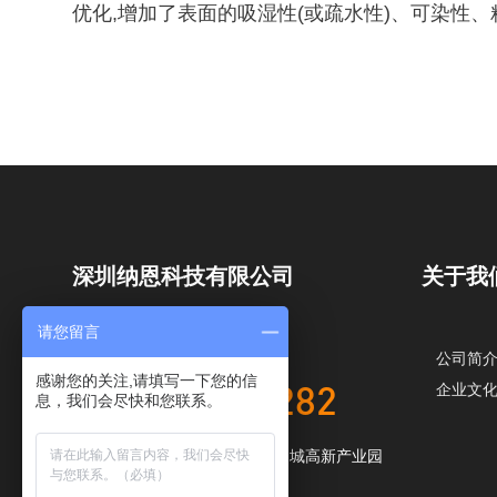
优化,增加了表面的吸湿性(或疏水性)、可染性
深圳纳恩科技有限公司
关于我
请您留言
全国服务热线
公司简
感谢您的关注,请填写一下您的信
企业文
173-2233-3282
息，我们会尽快和您联系。
地址：广东省深圳市光明区华明城高新产业园
A栋5楼